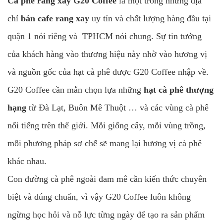
Cà phê rang xay G20 Coffee
là một trong những địa
chỉ
bán cafe rang xay
uy tín và chất lượng hàng đầu tại
quận 1 nói riêng và TPHCM nói chung. Sự tin tưởng
của khách hàng vào thương hiệu này nhờ vào hương vị
và nguồn gốc của hạt cà phê được G20 Coffee nhập về.
G20 Coffee cần mẫn chọn lựa những
hạt cà phê thượng
hạng
từ Đà Lạt, Buôn Mê Thuột … và các vùng cà phê
nổi tiếng trên thế giới. Mỗi giống cây, mỗi vùng trồng,
mỗi phương pháp sơ chế sẽ mang lại hương vị cà phê
khác nhau.
Con đường cà phê ngoài đam mê cần kiến thức chuyên
biệt và đúng chuẩn, vì vậy G20 Coffee
luôn không
ngừng học hỏi và nỗ lực từng ngày để tạo ra sản phẩm