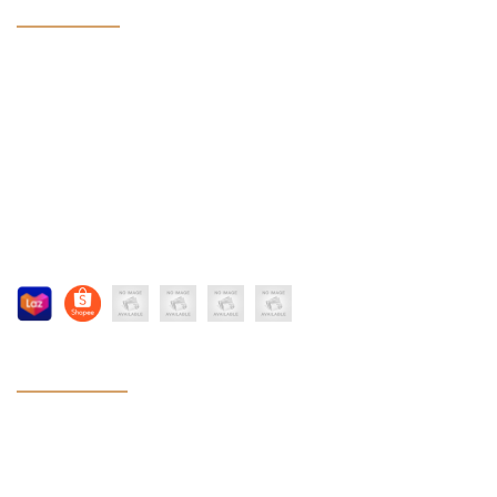
G20 COFFEE
1/ Shopee:
https://shopee.vn/thiensag20
2/ Lazada:
https://www.lazada.vn/shop/thien-sa-food
3/ Fanpage:G20 COFFEE:
https://www.facebook.com/g20vietnam/
4/ Website:
Thiên Sa:
https://thiensa.com/
Thiên Sa Food:
https://thiensafoods.com/
G20 Coffee:
https://g20coffee.vn/
CHÍNH SÁCH
Chính sách bảo mật
Hướng dẫn đặt hàng