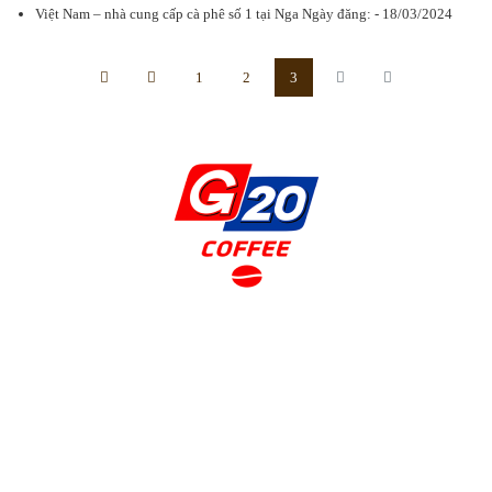
Việt Nam – nhà cung cấp cà phê số 1 tại Nga Ngày đăng: - 18/03/2024
1
2
3
CÔNG TY TNHH MTV SẢN XUẤT THỰC PHẨM THIÊN
SA G20
Nhà máy sản xuất: 15 Võ Văn Bích, xã Bình Mỹ, huyện Củ Chi,
TP. Hồ Chí Minh, Việt Nam
Email: coffee.g20vietnam@gmail.com
Website: www.
g20coffee.vn
Tel: 028 38 662 772 - Hotline: 0942 85 79 88