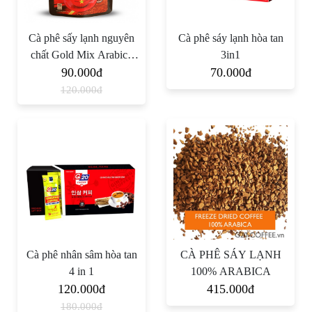
Cà phê sấy lạnh nguyên
Cà phê sáy lạnh hòa tan
chất Gold Mix Arabica
3in1
90.000đ
Robusta
70.000đ
120.000đ
Cà phê nhân sâm hòa tan
CÀ PHÊ SÁY LẠNH
4 in 1
100% ARABICA
120.000đ
415.000đ
180.000đ