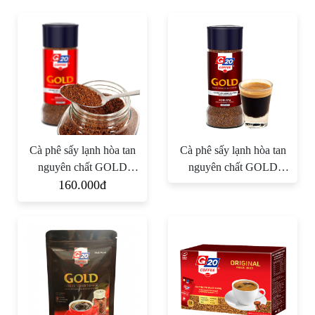
Cà phê sấy lạnh hòa tan
Cà phê sấy lạnh hòa tan
nguyên chất GOLD
nguyên chất GOLD
100% Arabica
160.000đ
100% Robusta