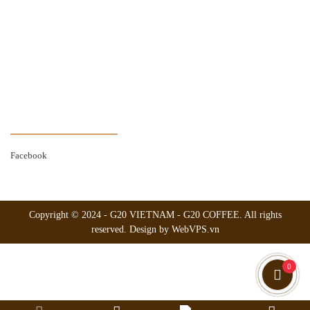
Hướng dẫn thanh toán
Chính sách giao hàng
Chính sách đổi trả
Chính sách hoàn tiền
THEO DÕI FANPAGE
Facebook
Copyright © 2024 -
G20 VIETNAM - G20 COFFEE
. All rights
reserved.
Design by WebVPS.vn
0