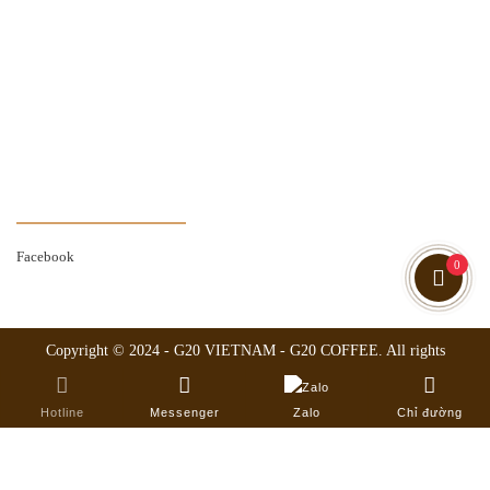
Hướng dẫn đặt hàng
Hướng dẫn thanh toán
Chính sách giao hàng
Chính sách đổi trả
Chính sách hoàn tiền
THEO DÕI FANPAGE
Facebook
0
Copyright © 2024 -
G20 VIETNAM - G20 COFFEE
. All rights
reserved.
Design by WebVPS.vn
Hotline
Messenger
Zalo
Chỉ đường