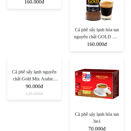
100% Arabica
160.000đ
Cà phê sấy lạnh hòa tan
nguyên chất GOLD Mix
Arabica - Robusta
160.000đ
Cà phê sấy lạnh nguyên
chất Gold Mix Arabica
90.000đ
Robusta
120.000đ
Cà phê sáy lạnh hòa tan
3in1
70.000đ