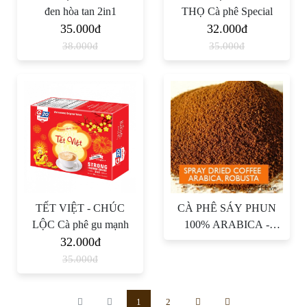
đen hòa tan 2in1
THỌ Cà phê Special
35.000đ
32.000đ
38.000đ
35.000đ
TẾT VIỆT - CHÚC
CÀ PHÊ SÁY PHUN
LỘC Cà phê gu mạnh
100% ARABICA -
32.000đ
ROBUSTA
35.000đ
1
2