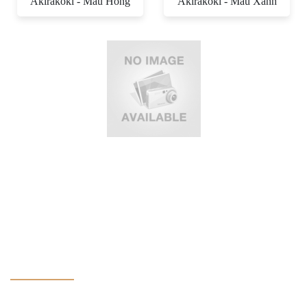
Akirakoki - Màu Hồng
Akirakoki - Màu Xanh
CÔNG TY TNHH MTV SẢN XUẤT THỰC PHẨM THIÊN
SA G20
Nhà máy sản xuất: 15 Võ Văn Bích, xã Bình Mỹ, huyện Củ Chi,
TP. Hồ Chí Minh, Việt Nam
Email: coffee.g20vietnam@gmail.com
Website: www.
g20coffee.vn
Tel: 028 38 662 772 - Hotline: 0942 85 79 88
G20 COFFEE
1/ Shopee:
https://shopee.vn/thiensag20